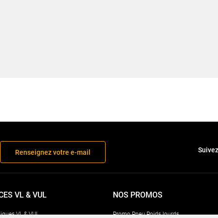
Suivez
Renseignez votre e-mail
CES VL & VUL
NOS PROMOS
iques VL & VUL
Promo Pneu Poids lourds