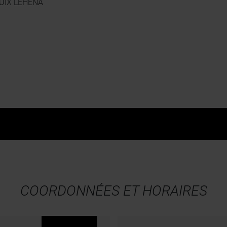
UIX LEHENA
le Hybride & Electrique
Certificats d'Economie d'Ener
Fleet Solutions
Solution de financement
Gestion de flottes
COORDONNÉES ET HORAIRES