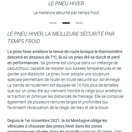
LE PNEU 4 SAISONS
LE PNEU HIVER
LE PNEU ÉTÉ
La meilleure sécurité par temps froid
La polyvalence par excellence
La référence du pneumatique
LE PNEU HIVER, LA MEILLEURE SÉCURITÉ PAR
TEMPS FROID
Le pneu hiver améliore la tenue de route lorsque le thermomètre
descend en dessous de 7°C, là où un pneu été se durcit et perd
en performances.
Sa gomme est conçue dans un mélange de
caoutchouc capable de résister aux basses températures et de
garder son élasticité. Le pneu hiver adopte une sculpture
spéciale permettant de rouler en toute sécurité sur sol enneigé.
La bande de roulement est équipée de 10 fois plus de lamelles
que sur un pneu été qui viennent mordre la neige pour améliorer
la traction et diminuer les distances de freinage. Elle se compose
également de plusieurs rainures larges et profondes qui
favorisent l’évacuation de la neige, de l’eau et de la boue.
Depuis le 1er novembre 2021, la loi Montagne oblige les
véhicules à chausser des pneus hiver dans les zones
montagneuses situées dans les massifs jusqu’au 31 mars.
Cela