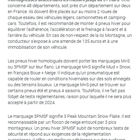
concerne 48 départements, soit près d’un département sur deux
en France. Ils doivent être placés sur au moins 2 roues de
chaque essieu des véhicules légers, camionnettes et camping-
cars. Toutefois, il est recommandé de monter 4 pneus hiver pour
équilibrer l’adhérence, l’accélération et le freinage à l’avant et à
l’arrière du véhicule. En cas de non-respect de la loi Montagne, un
conducteur s’expose à une amende de 135 euros et à une
immobilisation de son véhicule.
Les pneus hiver homologués doivent porter les marquages M+S
ou 3PMSF sur leur flanc. Le marquage M+S signifie Mud + Snow,
en français Boue + Neige. Il indique qu’un pneumatique est
capable de rouler en conditions hivernales sur des sols enneigés
ou des terrains boueux. Le marquage M+S peut se trouver sur
certains pneus été et pneus 4 saisons. Toutefois, il ne fait pas
l’objet de tests réglementaires, raison pour laquelle il ne sera plus
accepté à partir de 2024.
Le marquage 3PMSF signifie 3 Peak Mountain Snow Flake. Il est
reconnaissable par un flocon de neige entouré par 3 pics
montagneux. Un pneu hiver 3PMSF subit de nombreux tests de
sécurité et répond aux exigences de la réglementation
européenne. Il offre une meilleure adhérence sur des surfaces