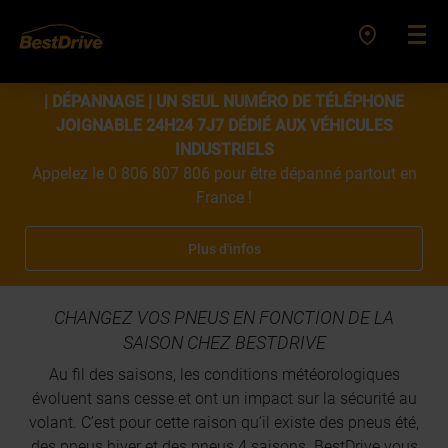
| DÉPANNAGE | UN SEUL NUMÉRO DE TÉLÉPHONE
JOIGNABLE 24H24 7J7 DÉDIÉ AUX VÉHICULES
INDUSTRIELS
Appelez le 0 806 807 806 pour être dépanné partout en
France !
Plus d'infos
CHANGEZ VOS PNEUS EN FONCTION DE LA
SAISON CHEZ BESTDRIVE
Au fil des saisons, les conditions météorologiques
évoluent sans cesse et ont un impact sur la sécurité au
volant. C’est pour cette raison qu’il existe des pneus été,
des pneus hiver et des pneus 4 saisons. BestDrive vous