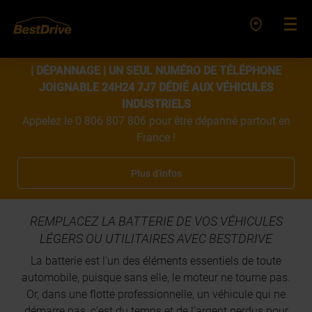
| DÉPANNAGE | UN SEUL NUMÉRO DE TÉLÉPHONE
JOIGNABLE 24H24 7J7 DÉDIÉ AUX VÉHICULES
INDUSTRIELS
Appelez le 0 806 807 806 pour être dépanné partout en
France !
Plus d'infos
REMPLACEZ LA BATTERIE DE VOS VÉHICULES
LÉGERS OU UTILITAIRES AVEC BESTDRIVE
La batterie est l’un des éléments essentiels de toute
automobile, puisque sans elle, le moteur ne tourne pas.
Or, dans une flotte professionnelle, un véhicule qui ne
démarre pas, c’est du temps et de l’argent perdus pour