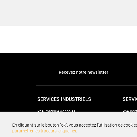
Recevez notre newsletter
SERVICES INDUSTRIELS
SERVI
Pneumatique Agricoles
Pneumat
Pneumatiques Poids Lourds
Assuran
En cliquant sur le bouton "ok", vous acceptez l’utilisation de cookie
paramétrer les traceurs, cliquer ici
.
Pneumatiques Génie Civil
Services