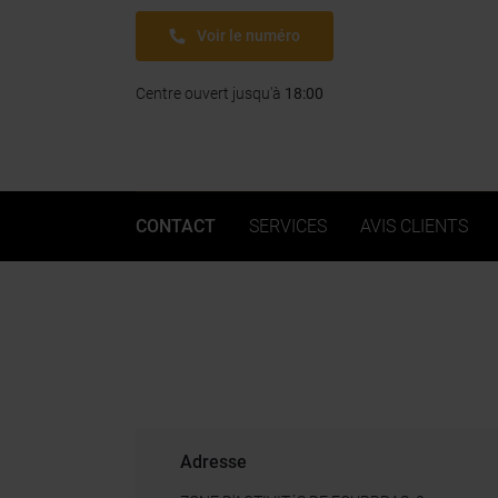
Télégonflage
ContiConnect
Véhicu
Géométrie & Parallélisme
Voir le numéro
Au delà du pneu agricole
EAD
Réparation
Centre ouvert jusqu'à
18:00
CONTACT
SERVICES
AVIS CLIENTS
Adresse