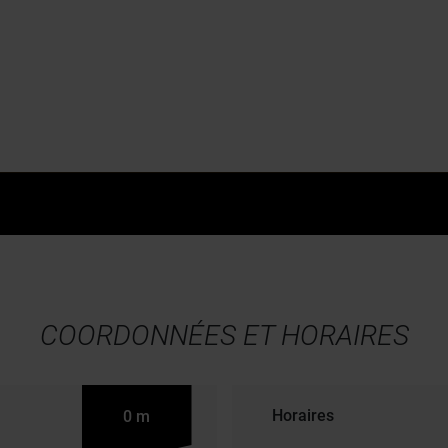
le Hybride & Electrique
Certificats d'Economie d'Ener
Fleet Solutions
Solution de financement
Gestion de flottes
COORDONNÉES ET HORAIRES
Horaires
0 m