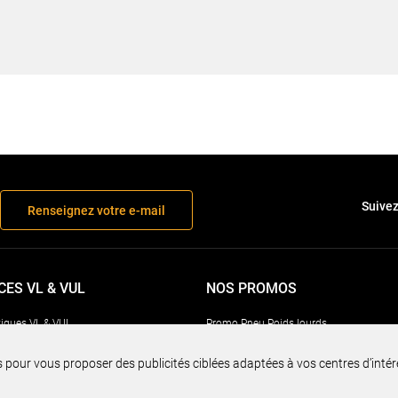
Suivez
Renseignez votre e-mail
CES VL & VUL
NOS PROMOS
iques VL & VUL
Promo Pneu Poids lourds
ce pneumatiques
Promo Pneu Agricole
s pour vous proposer des publicités ciblées adaptées à vos centres d’intérêt
 pneumatiques
Promo pneu Génie Civil