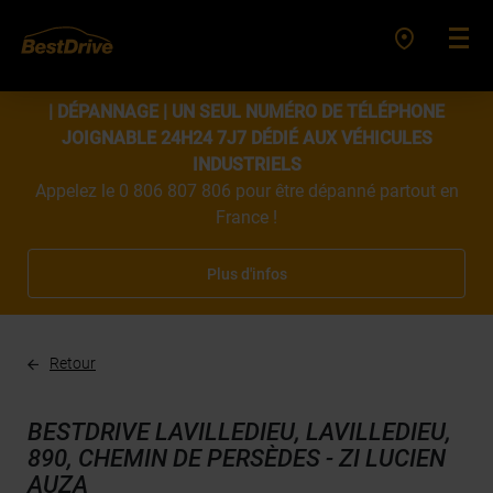
| DÉPANNAGE | UN SEUL NUMÉRO DE TÉLÉPHONE
JOIGNABLE 24H24 7J7 DÉDIÉ AUX VÉHICULES
INDUSTRIELS
Appelez le 0 806 807 806 pour être dépanné partout en
France !
Plus d'infos
Retour
BESTDRIVE LAVILLEDIEU, LAVILLEDIEU,
890, CHEMIN DE PERSÈDES - ZI LUCIEN
AUZA