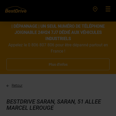
| DÉPANNAGE | UN SEUL NUMÉRO DE TÉLÉPHONE
JOIGNABLE 24H24 7J7 DÉDIÉ AUX VÉHICULES
INDUSTRIELS
Appelez le 0 806 807 806 pour être dépanné partout en
France !
Plus d'infos
Retour
BESTDRIVE SARAN, SARAN, 51 ALLEE
MARCEL LEROUGE