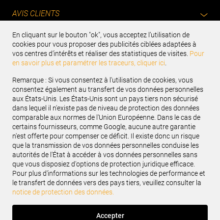
AVIS CLIENTS
En cliquant sur le bouton "ok", vous acceptez l’utilisation de
cookies pour vous proposer des publicités ciblées adaptées à
vos centres d’intérêts et réaliser des statistiques de visites.
Pour
Recevez notre newsletter
en savoir plus et paramétrer les traceurs, cliquer ici
.
Renseignez votre e-mail
Remarque : Si vous consentez à l'utilisation de cookies, vous
consentez également au transfert de vos données personnelles
aux États-Unis. Les États-Unis sont un pays tiers non sécurisé
Suivez-nous :
dans lequel il n'existe pas de niveau de protection des données
comparable aux normes de l'Union Européenne. Dans le cas de
certains fournisseurs, comme Google, aucune autre garantie
n'est offerte pour compenser ce déficit. Il existe donc un risque
que la transmission de vos données personnelles conduise les
autorités de l'État à accéder à vos données personnelles sans
SERVICES INDUSTRIELS
que vous disposiez d'options de protection juridique efficace.
Pour plus d'informations sur les technologies de performance et
le transfert de données vers des pays tiers, veuillez consulter la
SERVICES VL & VUL
notice de protection des données.
NOS PROMOS
Accepter