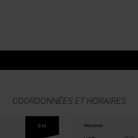
le Hybride & Electrique
Certificats d'Economie d'Ener
Fleet Solutions
Solution de financement
Gestion de flottes
COORDONNÉES ET HORAIRES
Horaires
0 m