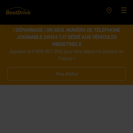
| DÉPANNAGE | UN SEUL NUMÉRO DE TÉLÉPHONE
JOIGNABLE 24H24 7J7 DÉDIÉ AUX VÉHICULES
INDUSTRIELS
Appelez le 0 806 807 806 pour être dépanné partout en
France !
Plus d'infos